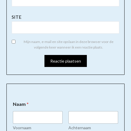
SITE
Mijn naam, e-mail en site opslaan in deze browser voor de
volgende keer wanneer ik een reactie plaats.
Naam
*
Voornaam
Achternaam