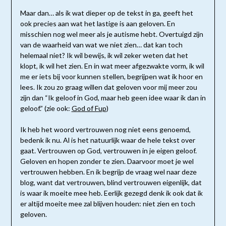
Maar dan… als ik wat dieper op de tekst in ga, geeft het
ook precies aan wat het lastige is aan geloven. En
misschien nog wel meer als je autisme hebt. Overtuigd zijn
van de waarheid van wat we niet zien… dat kan toch
helemaal niet? Ik wil bewijs, ik wil zeker weten dat het
klopt, ik wil het zien. En in wat meer afgezwakte vorm, ik wil
me er iets bij voor kunnen stellen, begrijpen wat ik hoor en
lees. Ik zou zo graag willen dat geloven voor mij meer zou
zijn dan “Ik geloof in God, maar heb geen idee waar ik dan in
geloof.” (zie ook:
God of Fup
)
Ik heb het woord vertrouwen nog niet eens genoemd,
bedenk ik nu. Al is het natuurlijk waar de hele tekst over
gaat. Vertrouwen op God, vertrouwen in je eigen geloof.
Geloven en hopen zonder te zien. Daarvoor moet je wel
vertrouwen hebben. En ik begrijp de vraag wel naar deze
blog, want dat vertrouwen, blind vertrouwen eigenlijk, dat
is waar ik moeite mee heb. Eerlijk gezegd denk ik ook dat ik
er altijd moeite mee zal blijven houden: niet zien en toch
geloven.