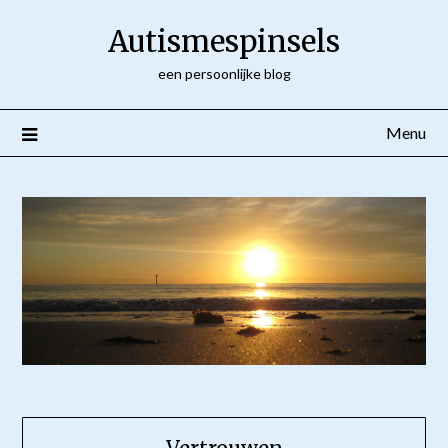
Ga
Autismespinsels
naar
de
een persoonlijke blog
inhoud
Menu