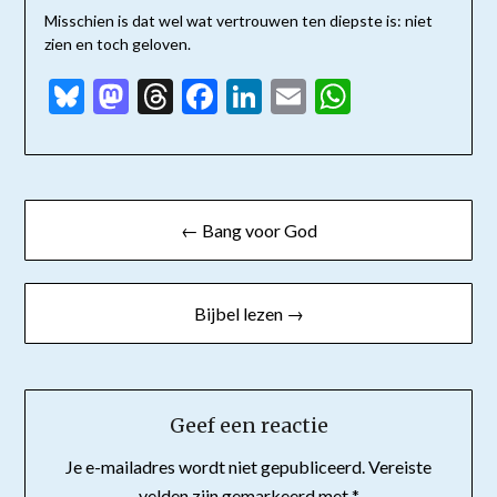
Misschien is dat wel wat vertrouwen ten diepste is: niet
zien en toch geloven.
Bluesky
Mastodon
Threads
Facebook
LinkedIn
Email
WhatsAp
Bericht
← Bang voor God
navigatie
Bijbel lezen →
Geef een reactie
Je e-mailadres wordt niet gepubliceerd.
Vereiste
velden zijn gemarkeerd met
*