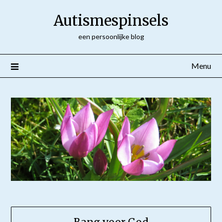
Ga
Autismespinsels
naar
de
een persoonlijke blog
inhoud
Menu