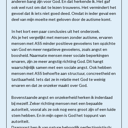
anderen bang zijn voor God. En dat herkende ik. Het gaf
ook wel rust om dat te lezen trouwens. Het vermindert het
gevoel dat ik iets niet goed deed. Omdat in ieder geval een
deel van mijn moeite met geloven door de autisme komt.
In het kort een paar conclusies uit het onderzoek.
Als je het vergelijkt met mensen zonder autisme, ervaren
mensen met ASS minder positieve gevoelens ten opzichte
van God en meer negatieve gevoelens, zoals angst en
boosheid. Naarmate mensen meer sociale beperkingen
ervaren, zijn ze meer angstig richting God. Dit hangt
waarschijnlijk samen met een sociale angst. Ook hebben
mensen met ASS behoefte aan structuur, concreetheid en
tastbaarheid. Iets dat ze in relatie met God te weinig
ervaren en dat ze onzeker maakt over God.
Bovenstaande angst en onzekerheid herken ik inderdaad
bij mezelf. Zeker richting mensen met een bepaalde
autoriteit, vooral als ze ook nog eens groot zijn of een luide
stem hebben. En in mijn ogen is God het toppunt van
autoriteit.
Daarnaast ben ik van nature behoorlijk perfectionistisch: