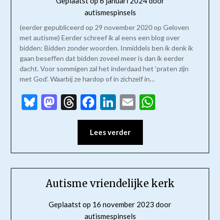
Geplaatst op
6 januari 2024
door
autismespinsels
(eerder gepubliceerd op 29 november 2020 op Geloven
met autisme) Eerder schreef ik al eens een blog over
bidden: Bidden zonder woorden. Inmiddels ben ik denk ik
gaan beseffen dat bidden zoveel meer is dan ik eerder
dacht. Voor sommigen zal het inderdaad het ‘praten zijn
met God’. Waarbij ze hardop of in zichzelf in…
Bluesky
Mastodon
Threads
Facebook
LinkedIn
Email
WhatsAp
Lees verder
Autisme vriendelijke kerk
Geplaatst op
16 november 2023
door
autismespinsels