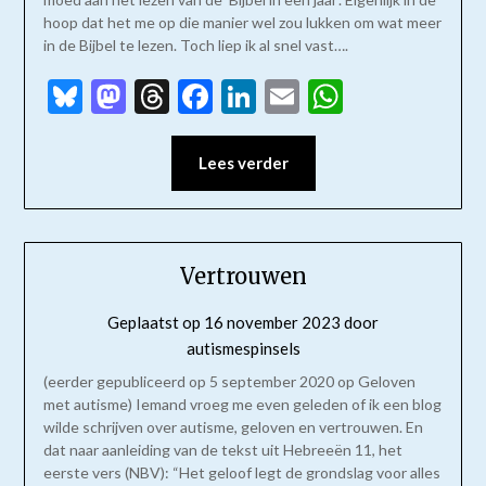
hoop dat het me op die manier wel zou lukken om wat meer
in de Bijbel te lezen. Toch liep ik al snel vast….
Bluesky
Mastodon
Threads
Facebook
LinkedIn
Email
WhatsAp
Lees verder
Vertrouwen
Geplaatst op
16 november 2023
door
autismespinsels
(eerder gepubliceerd op 5 september 2020 op Geloven
met autisme) Iemand vroeg me even geleden of ik een blog
wilde schrijven over autisme, geloven en vertrouwen. En
dat naar aanleiding van de tekst uit Hebreeën 11, het
eerste vers (NBV): “Het geloof legt de grondslag voor alles