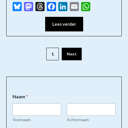
Bluesky
Mastodon
Threads
Facebook
LinkedIn
Email
WhatsAp
Lees verder
1
Next
Naam
*
Voornaam
Achternaam