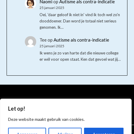
Naomi
op
Autisme als contra-indicatie
25 januari 2025
Oei, 'daar geloof ik niet in' vind ik toch wel zo'n
dooddoener. Dan word je totaal niet serieus
genomen. Ik…
Tee
op
Autisme als contra-indicatie
25 januari 2025
Ik wens je zo van harte dat die nieuwe college
er wél voor open staat. Ken dat gevoel wat jij…
Bluesky
Instagram
Mastodon
Let op!
Deze website maakt gebruik van cookies.
© 2026 Autismespinsels
| Aangedreven door
Minimalist Blog