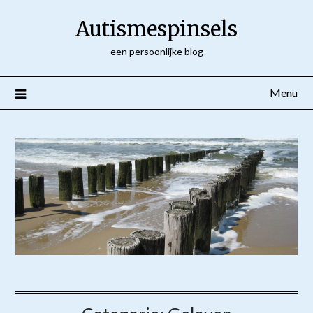
Ga
Autismespinsels
naar
de
een persoonlijke blog
inhoud
Menu