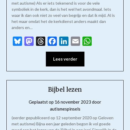
met autisme) Als er iets tekenend is voor de vele
symboliek in de kerk, dan is het wel het avondmaal. Iets
waar ik dan ook niet zo veel van begrijp en dat ik mijd. Al is
het maar omdat het de kerkdienst anders maakt dan
anders en…
Bluesky
Mastodon
Threads
Facebook
LinkedIn
Email
WhatsAp
Lees verder
Bijbel lezen
Geplaatst op
16 november 2023
door
autismespinsels
(eerder gepubliceerd op 12 september 2020 op Geloven
met autisme) Bijna een jaar geleden begon ik vol goede
moed aan het lezen van de ‘Bijbel in een jaar’. Eigenlijk in de