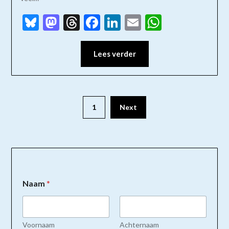
Bluesky
Mastodon
Threads
Facebook
LinkedIn
Email
WhatsAp
Lees verder
1
Next
Naam
*
Voornaam
Achternaam