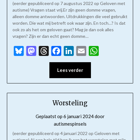
(eerder gepubliceerd op 7 augustus 2022 op Geloven met
autisme) Vragen staat vrij.Er zijn geen domme vragen,
alleen domme antwoorden. Uitdrukkingen die veel gebruikt
worden. Die wat mij betreft ook waar zijn. En toch…? Is dat
ook zo als het om geloven gaat? Mag je dan ook alles
vragen? Zijn er dan echt geen domme…
Bluesky
Mastodon
Threads
Facebook
LinkedIn
Email
WhatsAp
Lees verder
Worsteling
Geplaatst op
6 januari 2024
door
autismespinsels
(eerder gepubliceerd op 4 januari 2022 op Geloven met
autisme) Al een hele tijd ben ik aan het worstelen met mijn