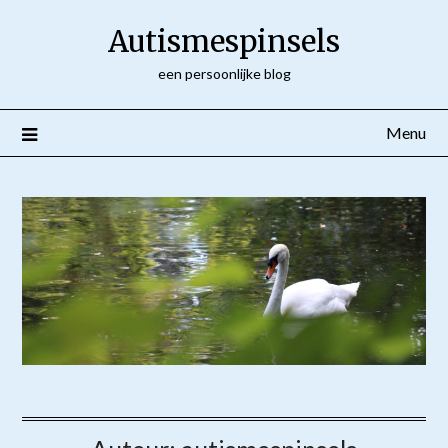
Ga
Autismespinsels
naar
de
een persoonlijke blog
inhoud
Menu