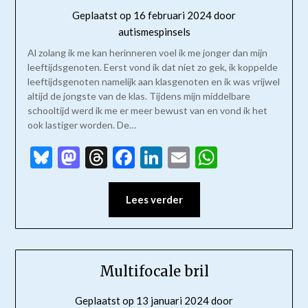
Geplaatst op
16 februari 2024
door
autismespinsels
Al zolang ik me kan herinneren voel ik me jonger dan mijn
leeftijdsgenoten. Eerst vond ik dat niet zo gek, ik koppelde
leeftijdsgenoten namelijk aan klasgenoten en ik was vrijwel
altijd de jongste van de klas. Tijdens mijn middelbare
schooltijd werd ik me er meer bewust van en vond ik het
ook lastiger worden. De…
Bluesky
Mastodon
Threads
Facebook
LinkedIn
Email
WhatsAp
Lees verder
Multifocale bril
Geplaatst op
13 januari 2024
door