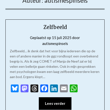
Auteur:
autismespinsels
Zelfbeeld
Geplaatst op
15 juli 2025
door
autismespinsels
Zelfbeeld… ik denk dat het voor bijna iedereen die op de
een of andere manier in de ggz rondloopt een overbekend
begrip is. Als ik zeg COMET of Manja de Neef zal er bij
velen een belletje gaan rinkelen. Ook in mijn gesprekken
met psychologen kwam een laag zelfbeeld meerdere keren
aan bod. Ergens klopt…
Bluesky
Mastodon
Threads
Facebook
LinkedIn
Email
WhatsAp
Lees verder