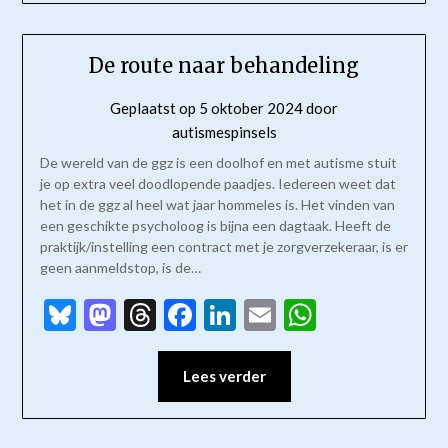
De route naar behandeling
Geplaatst op
5 oktober 2024
door
autismespinsels
De wereld van de ggz is een doolhof en met autisme stuit
je op extra veel doodlopende paadjes. Iedereen weet dat
het in de ggz al heel wat jaar hommeles is. Het vinden van
een geschikte psycholoog is bijna een dagtaak. Heeft de
praktijk/instelling een contract met je zorgverzekeraar, is er
geen aanmeldstop, is de…
Bluesky
Mastodon
Threads
Facebook
LinkedIn
Email
WhatsAp
Lees verder