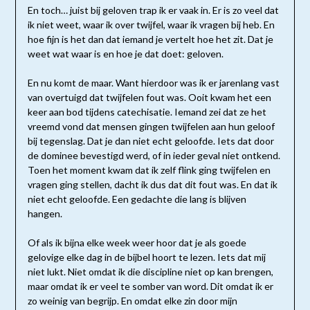
En toch… juist bij geloven trap ik er vaak in. Er is zo veel dat
ik niet weet, waar ik over twijfel, waar ik vragen bij heb. En
hoe fijn is het dan dat iemand je vertelt hoe het zit. Dat je
weet wat waar is en hoe je dat doet: geloven.
En nu komt de maar. Want hierdoor was ik er jarenlang vast
van overtuigd dat twijfelen fout was. Ooit kwam het een
keer aan bod tijdens catechisatie. Iemand zei dat ze het
vreemd vond dat mensen gingen twijfelen aan hun geloof
bij tegenslag. Dat je dan niet echt geloofde. Iets dat door
de dominee bevestigd werd, of in ieder geval niet ontkend.
Toen het moment kwam dat ik zelf flink ging twijfelen en
vragen ging stellen, dacht ik dus dat dit fout was. En dat ik
niet echt geloofde. Een gedachte die lang is blijven
hangen.
Of als ik bijna elke week weer hoor dat je als goede
gelovige elke dag in de bijbel hoort te lezen. Iets dat mij
niet lukt. Niet omdat ik die discipline niet op kan brengen,
maar omdat ik er veel te somber van word. Dit omdat ik er
zo weinig van begrijp. En omdat elke zin door mijn