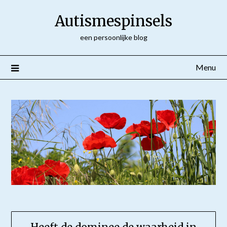
Ga
Autismespinsels
naar
de
een persoonlijke blog
inhoud
Menu