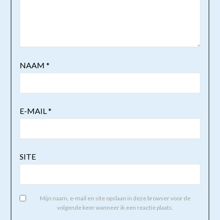
NAAM
*
E-MAIL
*
SITE
Mijn naam, e-mail en site opslaan in deze browser voor de
volgende keer wanneer ik een reactie plaats.