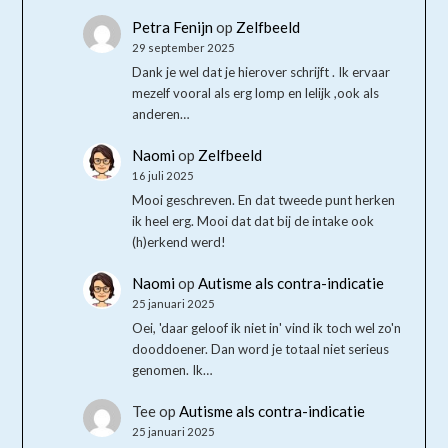
Petra Fenijn
op
Zelfbeeld
29 september 2025
Dank je wel dat je hierover schrijft . Ik ervaar
mezelf vooral als erg lomp en lelijk ,ook als
anderen…
Naomi
op
Zelfbeeld
16 juli 2025
Mooi geschreven. En dat tweede punt herken
ik heel erg. Mooi dat dat bij de intake ook
(h)erkend werd!
Naomi
op
Autisme als contra-indicatie
25 januari 2025
Oei, 'daar geloof ik niet in' vind ik toch wel zo'n
dooddoener. Dan word je totaal niet serieus
genomen. Ik…
Tee
op
Autisme als contra-indicatie
25 januari 2025