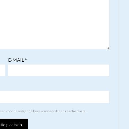
E-MAIL
*
wser voor de volgende keer wanneer ik een reactie plaats.