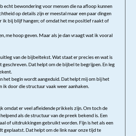
k heb echt bewondering voor mensen die na afloop kunnen
chtheid op details zijn er meestal maar een paar dingen
r ik bij blijf hangen; of omdat het me positief raakt of
n, me hoop geven. Maar als je dan vraagt wat ik vooral
itleg van de bijbeltekst. Wat staat er precies en wat is
 geschreven. Dat helpt om de bijbel te begrijpen. En leg
ekent.
an het begin wordt aangeduid. Dat helpt mij om bij het
kan ik door die structuur vaak weer aanhaken.
jk omdat er veel afleidende prikkels zijn. Om toch de
t helpend als de structuur van de preek bekend is. Een
taal of uitdrukkingen gebruikt worden. Fijn is het als een
 geplaatst. Dat helpt om de link naar onze tijd te