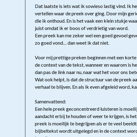
Dat laatste is iets wat ik sowieso lastig vind. I
vertellen waar de preek over ging. Door mijn geri
die ik onthoud. En is het vaak een klein stukje waa
juist omdat ik er boos of verdrietig van word.
Een preek kan me zeker wel een goed gevoel geve
zo goed vond… dan weet ik dat niet.
Voor mij prettige preken beginnen met een korte u
de context van de tekst, wanneer en waarom is het
dan pas de link naar nu, naar wat het voor ons bet
Wat ook helpt, is dat de structuur van de preek a
verhaal te blijven. En als ik even afgeleid word, 
Samenvattend:
Een hele preek geconcentreerd luisteren is moeili
aandacht erbij te houden of weer te krijgen, is he
preek is moeilijk te begrijpen als er te veel beeld
bijbeltekst wordt uitgelegd en in de context wordt