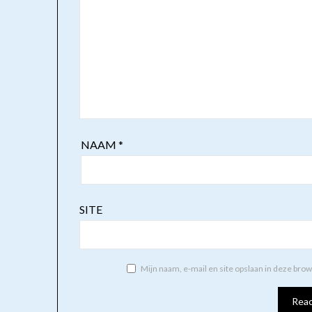
NAAM
*
SITE
Mijn naam, e-mail en site opslaan in deze bro