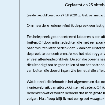
Geplaatst op
25 oktob
(eerder gepubliceerd op 29 juli 2020 op Geloven met aut
Om meerdere redenen vind ik de preek een lastig
Een hele preek geconcentreerd luisteren is een uit
buiten. Of door mijn gedachten die met een paar 
paar minuten later bedenk dat ik aan het luistere
de preek te concentreren. Je zou het niet zeggen a
er veel afleidende prikkels. De zon die opeens naa
die uitnodigt om te gaan tellen of om het patroo
van buiten die doordringen. Zie je met al die afle
Wat betreft die inhoud: in het algemeen en dus ook
ironie, gebruik van uitdrukkingen, et cetera. Of i
bedenken wat er wordt bedoeld dat ik de grote lij
volgen. Na afloop blijf ik met een groot vraagte