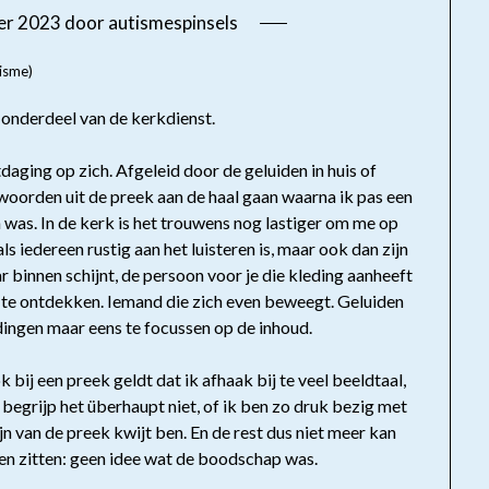
er 2023
door
autismespinsels
isme)
 onderdeel van de kerkdienst.
daging op zich. Afgeleid door de geluiden in huis of
woorden uit de preek aan de haal gaan waarna ik pas een
n was. In de kerk is het trouwens nog lastiger om me op
ls iedereen rustig aan het luisteren is, maar ook dan zijn
r binnen schijnt, de persoon voor je die kleding aanheeft
n te ontdekken. Iemand die zich even beweegt. Geluiden
idingen maar eens te focussen op de inhoud.
 bij een preek geldt dat ik afhaak bij te veel beeldtaal,
k begrijp het überhaupt niet, of ik ben zo druk bezig met
n van de preek kwijt ben. En de rest dus niet meer kan
ken zitten: geen idee wat de boodschap was.