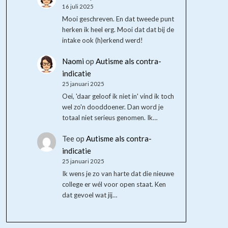
16 juli 2025
Mooi geschreven. En dat tweede punt
herken ik heel erg. Mooi dat dat bij de
intake ook (h)erkend werd!
Naomi
op
Autisme als contra-
indicatie
25 januari 2025
Oei, 'daar geloof ik niet in' vind ik toch
wel zo'n dooddoener. Dan word je
totaal niet serieus genomen. Ik…
Tee
op
Autisme als contra-
indicatie
25 januari 2025
Ik wens je zo van harte dat die nieuwe
college er wél voor open staat. Ken
dat gevoel wat jij…