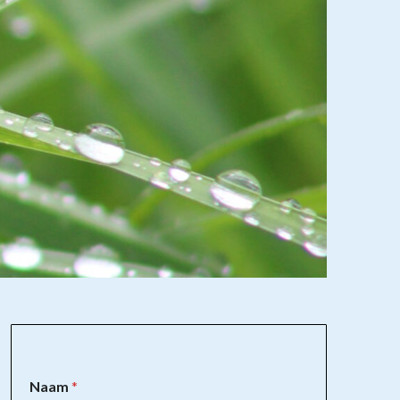
Naam
*