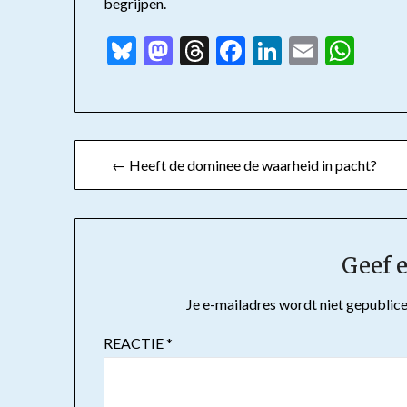
begrijpen.
Bluesky
Mastodon
Threads
Facebook
LinkedIn
Email
Wha
Bericht
← Heeft de dominee de waarheid in pacht?
navigatie
Geef e
Je e-mailadres wordt niet gepublice
REACTIE
*