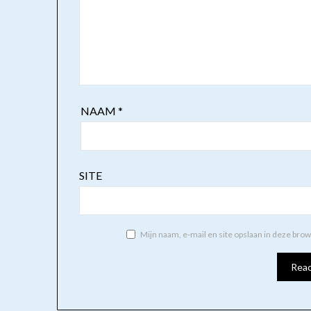
NAAM
*
SITE
Mijn naam, e-mail en site opslaan in deze bro