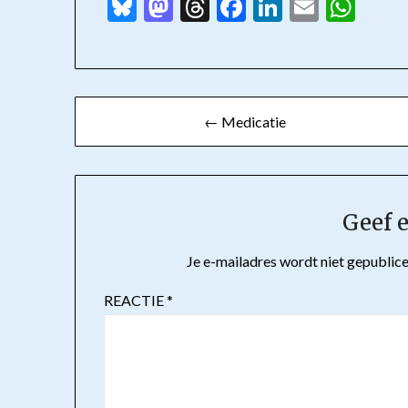
Bluesky
Mastodon
Threads
Facebook
LinkedIn
Email
Wha
Bericht
← Medicatie
navigatie
Geef e
Je e-mailadres wordt niet gepublice
REACTIE
*