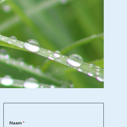
Naam
*