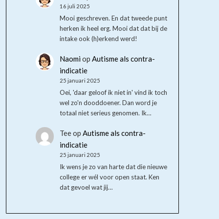
16 juli 2025
Mooi geschreven. En dat tweede punt
herken ik heel erg. Mooi dat dat bij de
intake ook (h)erkend werd!
Naomi
op
Autisme als contra-
indicatie
25 januari 2025
Oei, 'daar geloof ik niet in' vind ik toch
wel zo'n dooddoener. Dan word je
totaal niet serieus genomen. Ik…
Tee
op
Autisme als contra-
indicatie
25 januari 2025
Ik wens je zo van harte dat die nieuwe
college er wél voor open staat. Ken
dat gevoel wat jij…