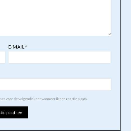
E-MAIL
*
wser voor de volgende keer wanneer ik een reactie plaats.