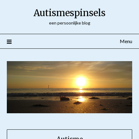
Ga
Autismespinsels
naar
de
een persoonlijke blog
inhoud
Menu