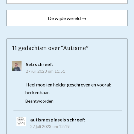
navigatie
De wijde wereld →
11 gedachten over “
Autisme
”
Seb
schreef:
27 juli 2023 om 11:51
Heel mooi en helder geschreven en vooral:
herkenbaar.
Beantwoorden
autismespinsels
schreef:
27 juli 2023 om 12:19