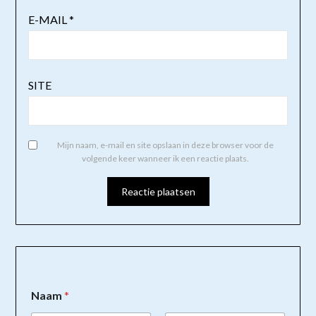
E-MAIL
*
SITE
Mijn naam, e-mail en site opslaan in deze browser voor de
volgende keer wanneer ik een reactie plaats.
Naam
*