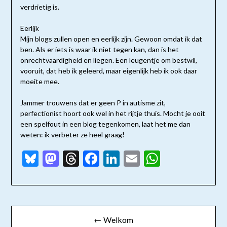
verdrietig is.
Eerlijk
Mijn blogs zullen open en eerlijk zijn. Gewoon omdat ik dat
ben. Als er iets is waar ik niet tegen kan, dan is het
onrechtvaardigheid en liegen. Een leugentje om bestwil,
vooruit, dat heb ik geleerd, maar eigenlijk heb ik ook daar
moeite mee.
Jammer trouwens dat er geen P in autisme zit,
perfectionist hoort ook wel in het rijtje thuis. Mocht je ooit
een spelfout in een blog tegenkomen, laat het me dan
weten: ik verbeter ze heel graag!
Bluesky
Mastodon
Threads
Facebook
LinkedIn
Email
WhatsAp
Bericht
← Welkom