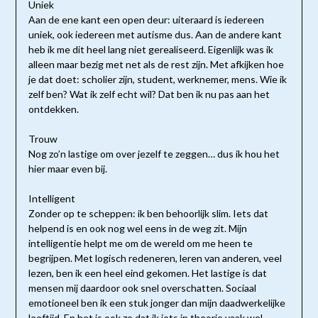
Uniek
Aan de ene kant een open deur: uiteraard is iedereen
uniek, ook iedereen met autisme dus. Aan de andere kant
heb ik me dit heel lang niet gerealiseerd. Eigenlijk was ik
alleen maar bezig met net als de rest zijn. Met afkijken hoe
je dat doet: scholier zijn, student, werknemer, mens. Wie ik
zelf ben? Wat ik zelf echt wil? Dat ben ik nu pas aan het
ontdekken.
Trouw
Nog zo’n lastige om over jezelf te zeggen… dus ik hou het
hier maar even bij.
Intelligent
Zonder op te scheppen: ik ben behoorlijk slim. Iets dat
helpend is en ook nog wel eens in de weg zit. Mijn
intelligentie helpt me om de wereld om me heen te
begrijpen. Met logisch redeneren, leren van anderen, veel
lezen, ben ik een heel eind gekomen. Het lastige is dat
mensen mij daardoor ook snel overschatten. Sociaal
emotioneel ben ik een stuk jonger dan mijn daadwerkelijke
leeftijd. En het is ook zo dat ik iets in theorie vaak wel