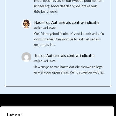
Mooi geschreven. En dat tweede punt herken
ik heel erg. Mooi dat dat bij de intake ook
(h)erkend werd!
Naomi
op
Autisme als contra-indicatie
25 januari 2025
Oei, 'daar geloof ik niet in' vind ik toch wel zo'n
dooddoener. Dan word je totaal niet serieus
genomen. Ik…
Tee
op
Autisme als contra-indicatie
25 januari 2025
Ik wens je zo van harte dat die nieuwe college
er wél voor open staat. Ken dat gevoel wat jij…
Bluesky
Instagram
Mastodon
Let op!