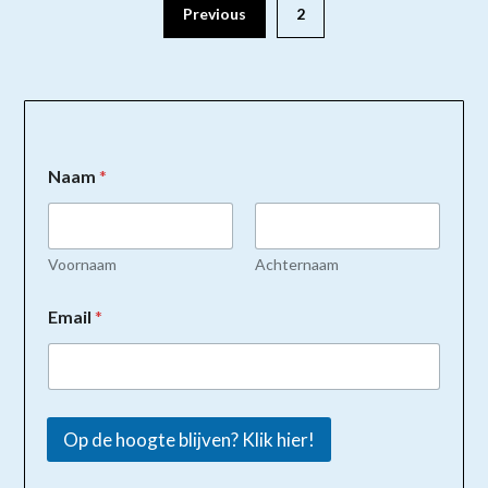
Previous
2
Naam
*
Voornaam
Achternaam
Email
*
Op de hoogte blijven? Klik hier!