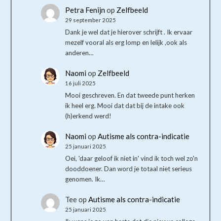
Petra Fenijn
op
Zelfbeeld
29 september 2025
Dank je wel dat je hierover schrijft . Ik ervaar
mezelf vooral als erg lomp en lelijk ,ook als
anderen…
Naomi
op
Zelfbeeld
16 juli 2025
Mooi geschreven. En dat tweede punt herken
ik heel erg. Mooi dat dat bij de intake ook
(h)erkend werd!
Naomi
op
Autisme als contra-indicatie
25 januari 2025
Oei, 'daar geloof ik niet in' vind ik toch wel zo'n
dooddoener. Dan word je totaal niet serieus
genomen. Ik…
Tee
op
Autisme als contra-indicatie
25 januari 2025