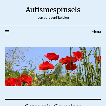
Ga
Autismespinsels
naar
de
een persoonlijke blog
inhoud
Menu